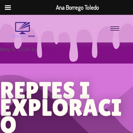
Ana Borrego Toledo
May 8, 2026
by
aborrego
REPTES I
EXPLORACI
Ó