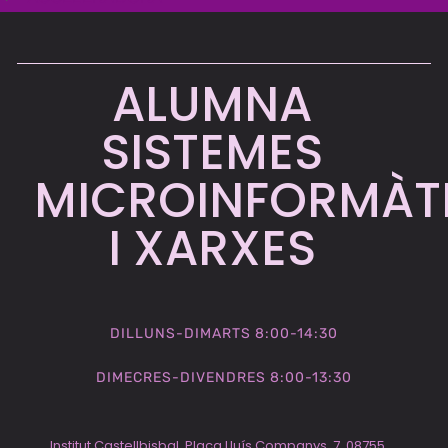
ALUMNA
SISTEMES
MICROINFORMÀT
I XARXES​
DILLUNS-DIMARTS 8:00-14:30
DIMECRES-DIVENDRES 8:00-13:30
Institut Castellbisbal, Plaça Lluís Companys, 7, 08755