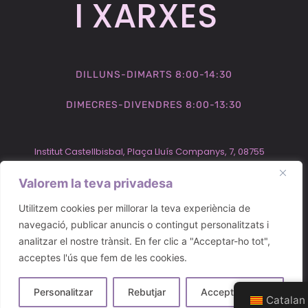
I XARXES​
DILLUNS-DIMARTS 8:00-14:30
DIMECRES-DIVENDRES 8:00-13:30
Institut Castellbisbal, Plaça Lluís Companys, 7, 08755
Castellbisbal
Valorem la teva privadesa
937 72 19
Utilitzem cookies per millorar la teva experiència de
69
navegació, publicar anuncis o contingut personalitzats i
analitzar el nostre trànsit. En fer clic a "Acceptar-ho tot",
acceptes l'ús que fem de les cookies.
Personalitzar
Rebutjar
Accepta-ho tot
Catalan