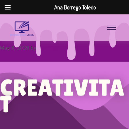
Ana Borrego Toledo
May 8, 2026
by
aborrego
CREATIVITA
T