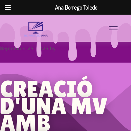
Ana Borrego Toledo
September 25, 2025
by
aborrego
CREACIÓ
D'UNA MV
AMB