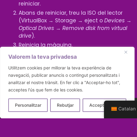
reiniciar.
Abans de reiniciar, treu la ISO del lector
(VirtualBox → Storage → eject o
Devices →
Optical Drives → Remove disk from virtual
drive
).
Reinicia la màquina.
Valorem la teva privadesa
Utilitzem cookies per millorar la teva experiència de
Uncategorized
navegació, publicar anuncis o contingut personalitzats i
analitzar el nostre trànsit. En fer clic a "Acceptar-ho tot",
Creació d’una MV amb Rocky Linux
acceptes l'ús que fem de les cookies.
Mapa de xarxa lògic
Personalitzar
Rebutjar
Accepta-ho tot
Catalan
ALUMNA