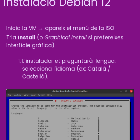
Instalació Debian 12
Inicia la VM → apareix el menú de la ISO.
Tria
Install
(o
Graphical install
si prefereixes
interfície gràfica).
L’instalador et preguntarà llengua;
selecciona l’idioma (ex: Català /
Castellà).