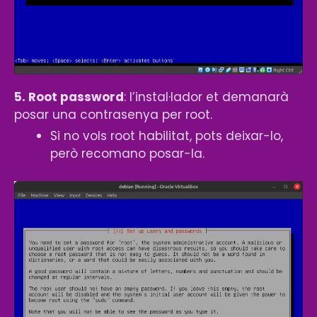
5. Root password
: l’instal·lador et demanarà
posar una contrasenya per root.
Si no vols root habilitat, pots deixar-lo,
però recomano posar-la.