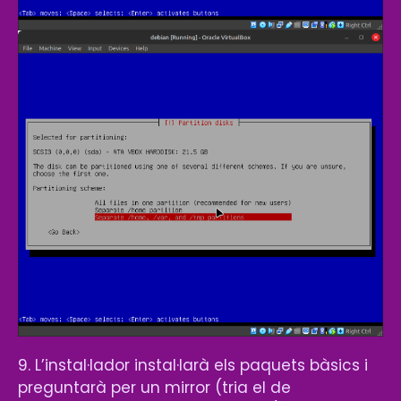
9. L’instal·lador instal·larà els paquets bàsics i
preguntarà per un mirror (tria el de