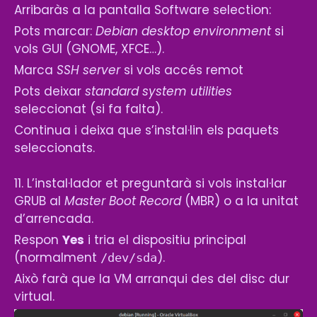
Arribaràs a la pantalla
Software selection
:
Pots marcar:
Debian desktop environment
si
vols GUI (GNOME, XFCE…).
Marca
SSH server
si vols accés remot
Pots deixar
standard system utilities
seleccionat (si fa falta).
Continua i deixa que s’instal·lin els paquets
seleccionats.
11. L’instal·lador et preguntarà si vols instal·lar
GRUB al
Master Boot Record
(MBR) o a la unitat
d’arrencada.
Respon
Yes
i tria el dispositiu principal
(normalment
).
/dev/sda
Això farà que la VM arranqui des del disc dur
virtual.