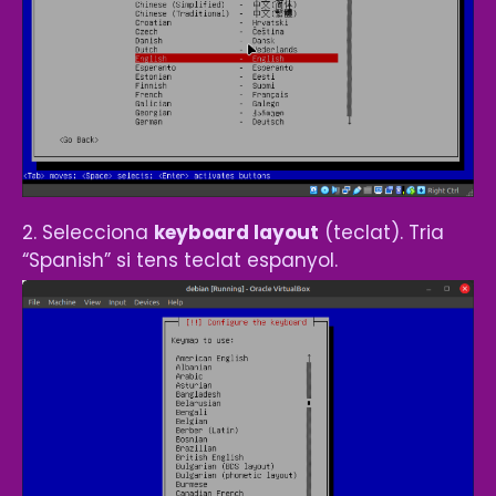
2. Selecciona
keyboard layout
(teclat). Tria
“Spanish” si tens teclat espanyol.