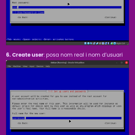
6. Create user
: posa nom real i nom d’usuari