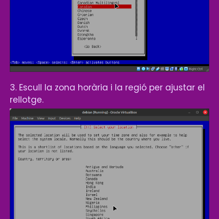
3. Escull la zona horària i la regió per ajustar el
rellotge.