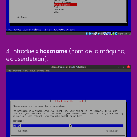
4. Introdueix
hostname
(nom de la màquina,
ex: userdebian).